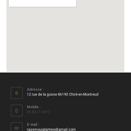
Adresse :
12 rue de la gosse 86190 Chiré-en-Montreuil
Mobile :
06 83 31 58 07
E-mail :
rassinouxplantes@gmail.com