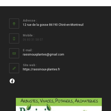
Adresse :
12 rue de la gosse 86190 Chiré-en-Montreuil
Mobile :
06 83 31 58 07
E-mail :
S’ouvre
rassinouxplantes@gmail.com
dans
votre
Site web :
application
https://rassinoux-plantes.fr
Facebook