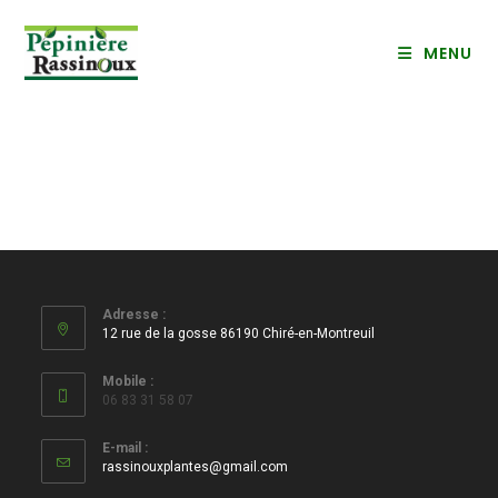
Skip
to
MENU
content
Adresse :
12 rue de la gosse 86190 Chiré-en-Montreuil
Mobile :
06 83 31 58 07
E-mail :
S’ouvre
rassinouxplantes@gmail.com
dans