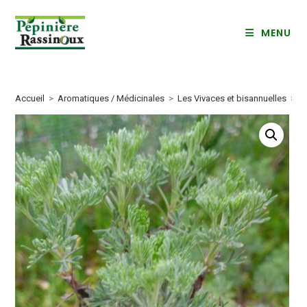
Skip
to
MENU
content
Accueil
>
Aromatiques / Médicinales
>
Les Vivaces et bisannuelles
>
A