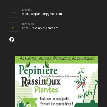
E-mail :
S’ouvre
rassinouxplantes@gmail.com
dans
votre
Site web :
application
https://rassinoux-plantes.fr
Facebook