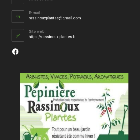
E-mail :
S’ouvre
rassinouxplantes@gmail.com
dans
votre
Site web :
application
https://rassinoux-plantes.fr
Facebook