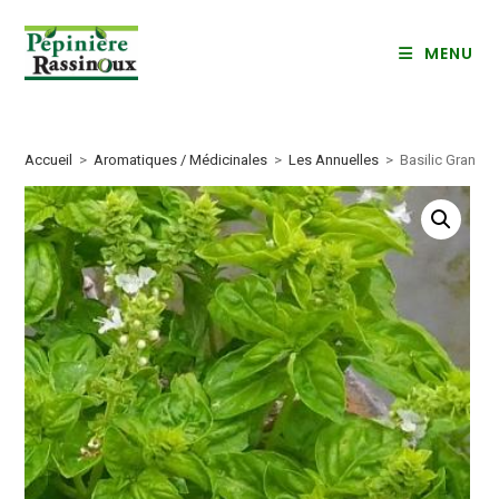
Skip
to
MENU
content
Accueil
>
Aromatiques / Médicinales
>
Les Annuelles
>
Basilic Grand V