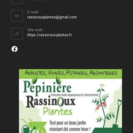
E-mail :
S’ouvre
rassinouxplantes@gmail.com
dans
votre
Site web :
application
https://rassinoux-plantes.fr
Facebook