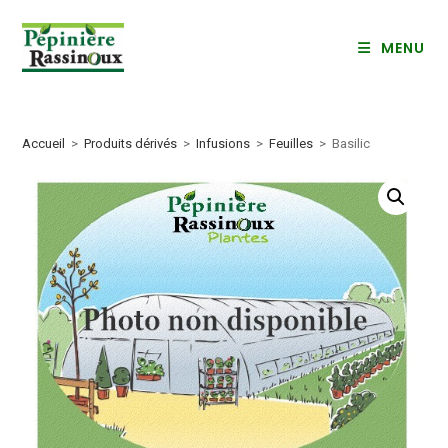
Skip
to
MENU
content
Accueil
>
Produits dérivés
>
Infusions
>
Feuilles
>
Basilic