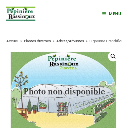
Skip
to
MENU
content
Accueil
>
Plantes diverses
>
Arbres/Arbustes
>
Bignonne Grandiflora