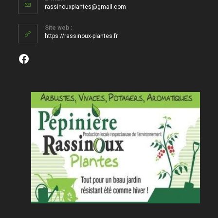
S’ouvre
rassinouxplantes@gmail.com
dans
votre
Site web :
application
https://rassinoux-plantes.fr
Facebook