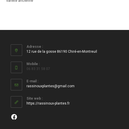
variété ancienne
Adresse :
12 rue de la gosse 86190 Chiré-en-Montreuil
Mobile :
06 83 31 58 07
E-mail :
S’ouvre
rassinouxplantes@gmail.com
dans
votre
Site web :
application
https://rassinoux-plantes.fr
Facebook