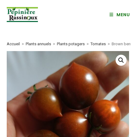
Skip
to
MENU
content
Accueil
>
Plants annuels
>
Plants potagers
>
Tomates
>
Brown berry (c