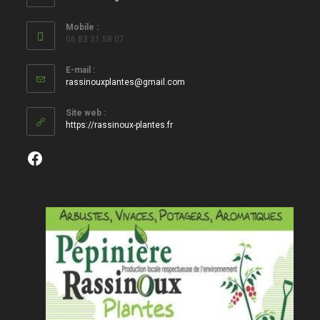
Mobile :
06 83 31 58 07
E-mail :
S’ouvre
rassinouxplantes@gmail.com
dans
votre
Site web :
application
https://rassinoux-plantes.fr
Facebook