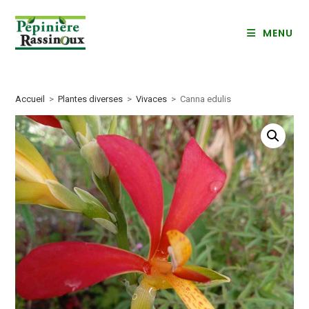
Skip
to
MENU
content
Accueil
>
Plantes diverses
>
Vivaces
>
Canna edulis