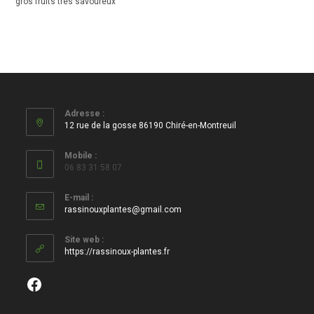
gros fruits très savoureux
Adresse :
12 rue de la gosse 86190 Chiré-en-Montreuil
Mobile :
06 83 31 58 07
E-mail :
S’ouvre
rassinouxplantes@gmail.com
dans
votre
Site web :
application
https://rassinoux-plantes.fr
Facebook