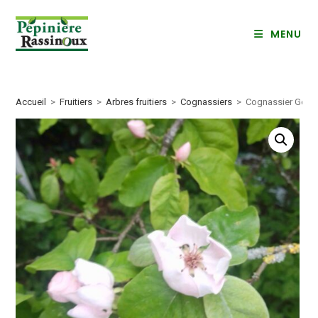
Skip
to
MENU
content
Accueil
>
Fruitiers
>
Arbres fruitiers
>
Cognassiers
>
Cognassier Géant