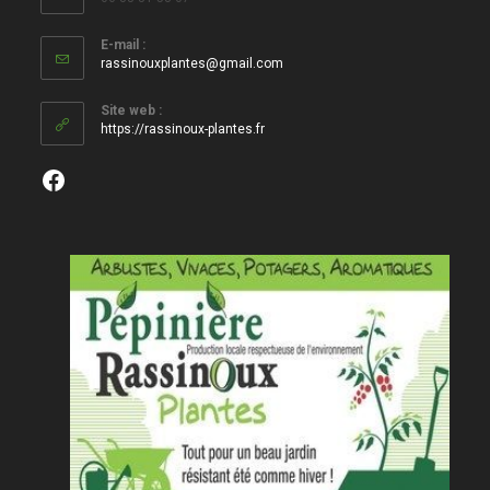
E-mail :
S’ouvre
rassinouxplantes@gmail.com
dans
votre
Site web :
application
https://rassinoux-plantes.fr
Facebook