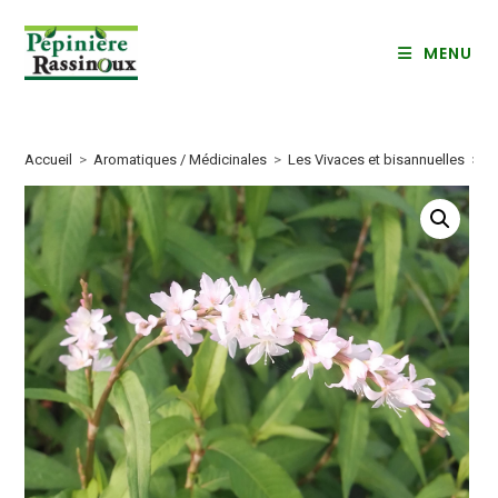
Skip
to
MENU
content
Accueil
>
Aromatiques / Médicinales
>
Les Vivaces et bisannuelles
>
C