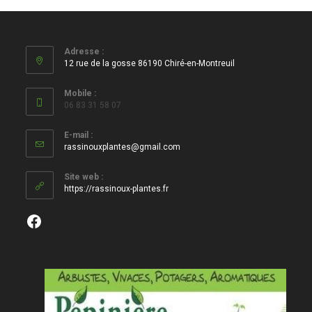
Adresse :
12 rue de la gosse 86190 Chiré-en-Montreuil
Mobile :
06 83 31 58 07
E-mail :
S’ouvre
rassinouxplantes@gmail.com
dans
votre
Site web :
application
https://rassinoux-plantes.fr
Facebook