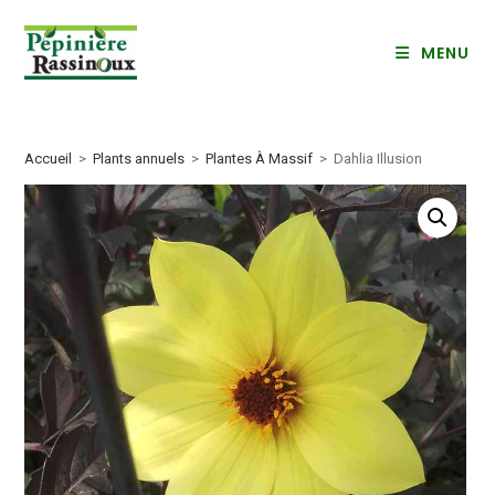
Skip
to
MENU
content
Accueil
>
Plants annuels
>
Plantes À Massif
>
Dahlia Illusion