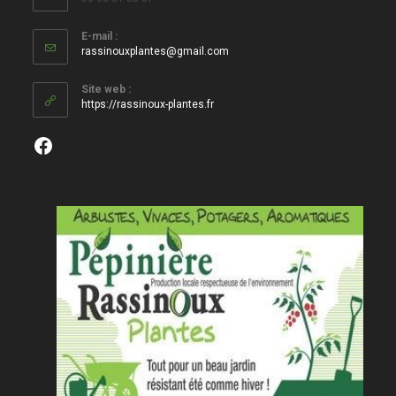
E-mail :
S’ouvre
rassinouxplantes@gmail.com
dans
votre
Site web :
application
https://rassinoux-plantes.fr
Facebook