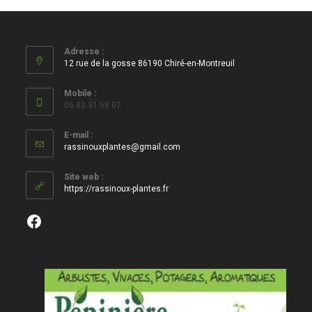
Adresse :
12 rue de la gosse 86190 Chiré-en-Montreuil
Mobile :
06 83 31 58 07
E-mail :
S’ouvre
rassinouxplantes@gmail.com
dans
votre
Site web :
application
https://rassinoux-plantes.fr
Facebook