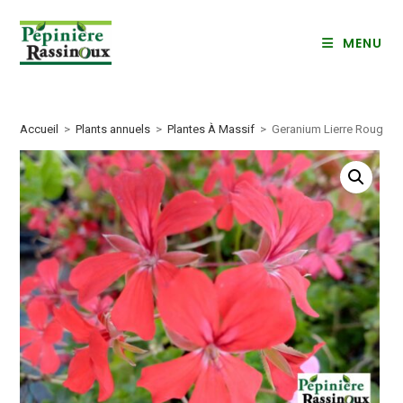
Skip
to
MENU
content
Accueil
>
Plants annuels
>
Plantes À Massif
>
Geranium Lierre Rouge