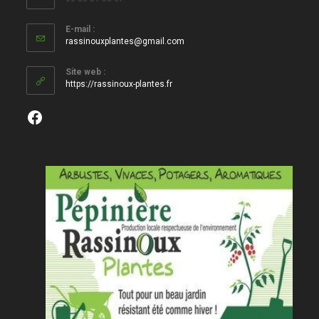
E-mail :
S’ouvre
rassinouxplantes@gmail.com
dans
votre
Site web :
application
https://rassinoux-plantes.fr
Facebook