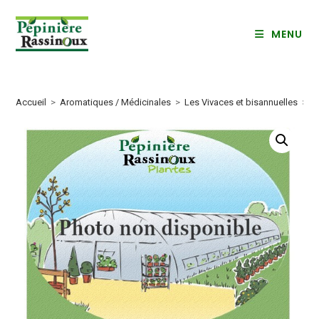
Skip
to
MENU
content
Accueil
>
Aromatiques / Médicinales
>
Les Vivaces et bisannuelles
>
G