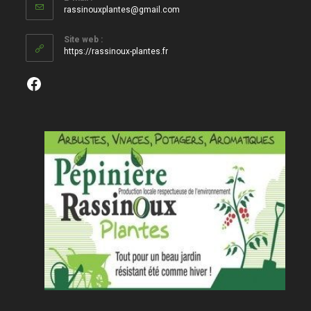
S’ouvre
rassinouxplantes@gmail.com
dans
votre
Site web :
application
https://rassinoux-plantes.fr
Facebook