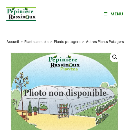
Skip
to
MENU
content
Accueil
>
Plants annuels
>
Plants potagers
>
Autres Plants Potagers
>