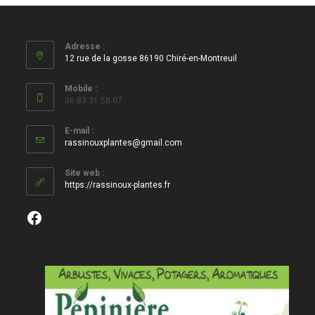
Adresse :
12 rue de la gosse 86190 Chiré-en-Montreuil
Mobile :
06 83 31 58 07
E-mail :
S’ouvre
rassinouxplantes@gmail.com
dans
votre
Site web :
application
https://rassinoux-plantes.fr
Facebook