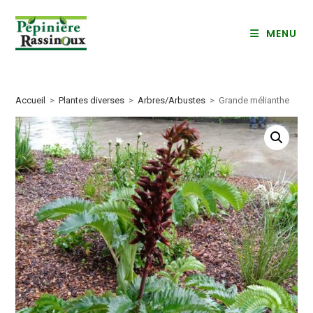
Skip
to
MENU
content
Accueil
>
Plantes diverses
>
Arbres/Arbustes
>
Grande mélianthe