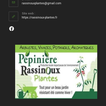
S’ouvre
rassinouxplantes@gmail.com
dans
votre
Site web :
application
https://rassinoux-plantes.fr
Facebook