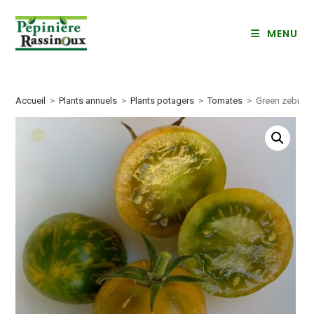
Skip
to
MENU
content
Accueil
>
Plants annuels
>
Plants potagers
>
Tomates
>
Green zebra