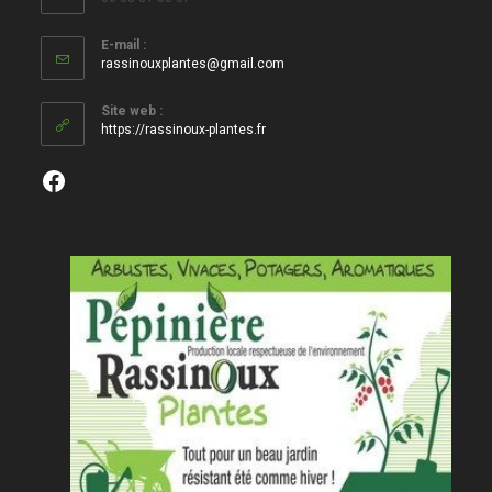
E-mail :
S’ouvre
rassinouxplantes@gmail.com
dans
votre
Site web :
application
https://rassinoux-plantes.fr
Facebook