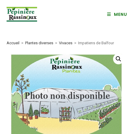
Skip
to
MENU
content
Accueil
>
Plantes diverses
>
Vivaces
>
Impatiens de Balfour