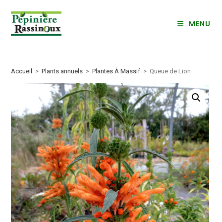
Skip
to
MENU
content
Accueil
>
Plants annuels
>
Plantes À Massif
>
Queue de Lion