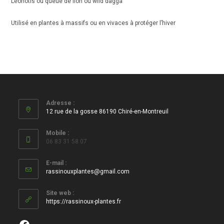
Léonotis ou queue de lion ou wild dagga
Utilisé en plantes à massifs ou en vivaces à protéger l’hiver
Adresse :
12 rue de la gosse 86190 Chiré-en-Montreuil
Mobile :
06 83 31 58 07
E-mail :
S’ouvre
rassinouxplantes@gmail.com
dans
votre
Site web :
application
https://rassinoux-plantes.fr