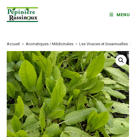
Skip
to
MENU
content
Accueil
>
Aromatiques / Médicinales
>
Les Vivaces et bisannuelles
>
M