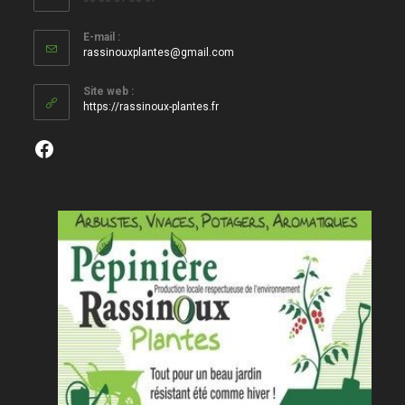
E-mail :
S’ouvre
rassinouxplantes@gmail.com
dans
votre
Site web :
application
https://rassinoux-plantes.fr
Facebook