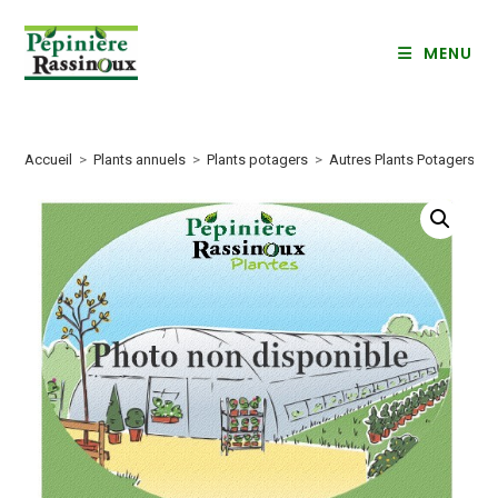
Skip
to
MENU
content
Accueil
>
Plants annuels
>
Plants potagers
>
Autres Plants Potagers
>