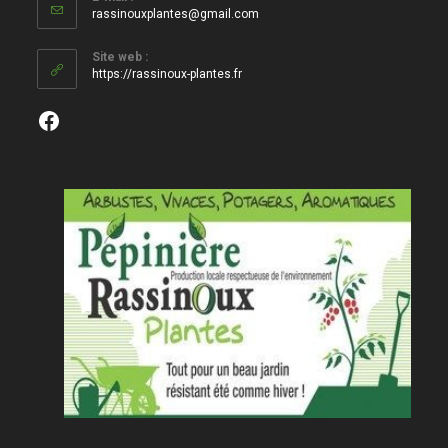
S’ouvre
rassinouxplantes@gmail.com
dans
votre
Site web :
application
https://rassinoux-plantes.fr
Facebook