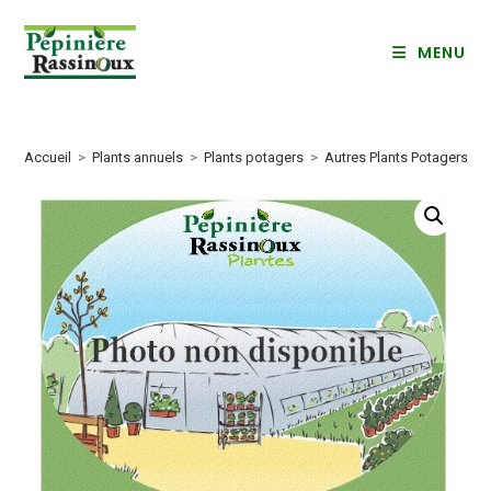
Skip
to
MENU
content
Accueil
>
Plants annuels
>
Plants potagers
>
Autres Plants Potagers
>