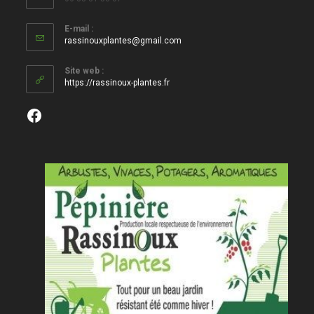
E-mail :
S’ouvre
rassinouxplantes@gmail.com
dans
votre
Site web :
application
https://rassinoux-plantes.fr
Facebook