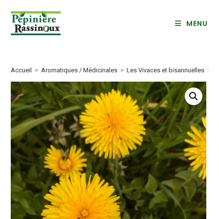
Skip
to
MENU
content
Accueil
>
Aromatiques / Médicinales
>
Les Vivaces et bisannuelles
>
P