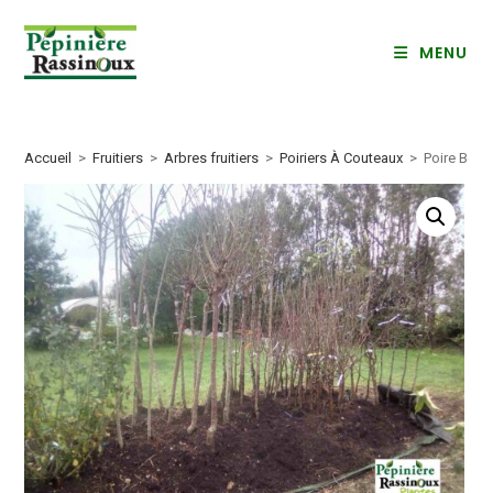
Skip
to
MENU
content
Accueil
>
Fruitiers
>
Arbres fruitiers
>
Poiriers À Couteaux
>
Poire Beur