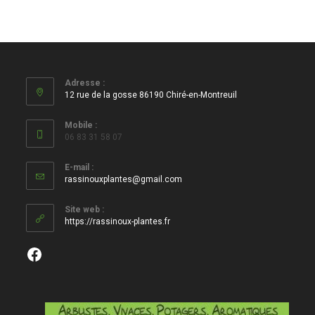
Adresse :
12 rue de la gosse 86190 Chiré-en-Montreuil
Mobile :
06 83 31 58 07
E-mail :
S’ouvre
rassinouxplantes@gmail.com
dans
votre
Site web :
application
https://rassinoux-plantes.fr
Facebook