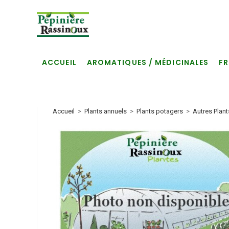
Skip
to
content
ACCUEIL
AROMATIQUES / MÉDICINALES
FR
Accueil
>
Plants annuels
>
Plants potagers
>
Autres Plan