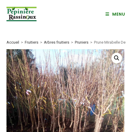
Skip
to
MENU
content
Accueil
>
Fruitiers
>
Arbres fruitiers
>
Pruniers
>
Prune Mirabelle De Na