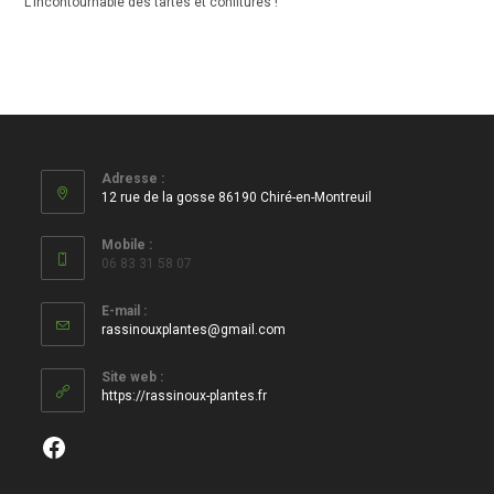
L’incontournable des tartes et confitures !
Adresse :
12 rue de la gosse 86190 Chiré-en-Montreuil
Mobile :
06 83 31 58 07
E-mail :
S’ouvre
rassinouxplantes@gmail.com
dans
votre
Site web :
application
https://rassinoux-plantes.fr
Facebook