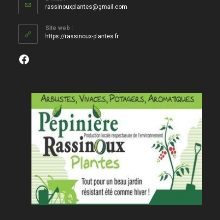
S’ouvre
rassinouxplantes@gmail.com
dans
votre
Site web :
application
https://rassinoux-plantes.fr
Facebook