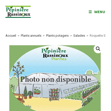
Skip
to
MENU
content
Accueil
>
Plants annuels
>
Plants potagers
>
Salades
>
Roquette Sau