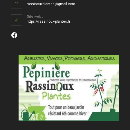
S’ouvre
rassinouxplantes@gmail.com
dans
votre
Site web :
application
https://rassinoux-plantes.fr
Facebook