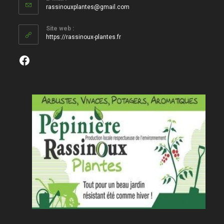
S’ouvre
rassinouxplantes@gmail.com
dans
votre
Site web :
application
https://rassinoux-plantes.fr
Facebook