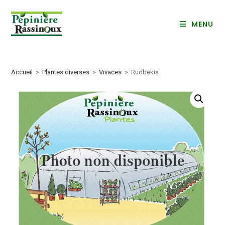
Skip
to
MENU
content
Accueil
>
Plantes diverses
>
Vivaces
>
Rudbekia