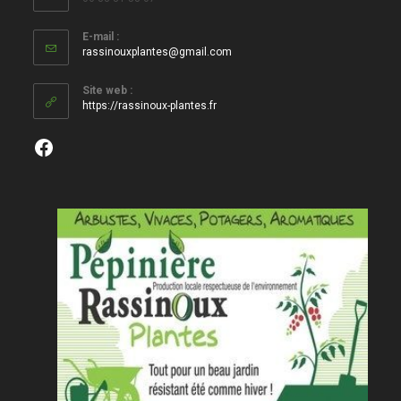
E-mail :
S’ouvre
rassinouxplantes@gmail.com
dans
votre
Site web :
application
https://rassinoux-plantes.fr
Facebook