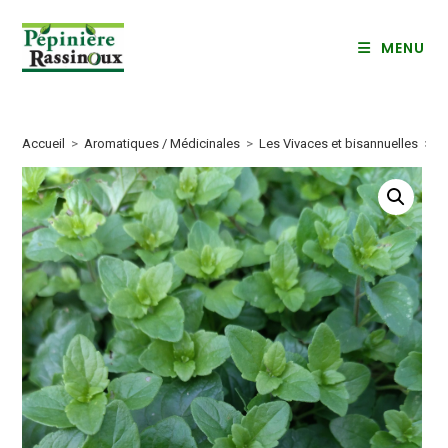
Skip
to
MENU
content
Accueil
>
Aromatiques / Médicinales
>
Les Vivaces et bisannuelles
>
S