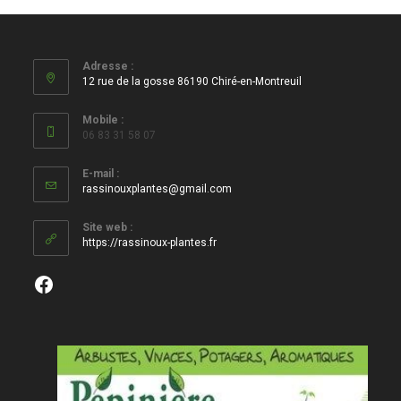
Adresse :
12 rue de la gosse 86190 Chiré-en-Montreuil
Mobile :
06 83 31 58 07
E-mail :
S’ouvre
rassinouxplantes@gmail.com
dans
votre
Site web :
application
https://rassinoux-plantes.fr
Facebook