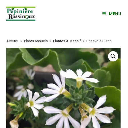
Skip
to
MENU
content
Accueil
>
Plants annuels
>
Plantes À Massif
>
Scaevola Blanc