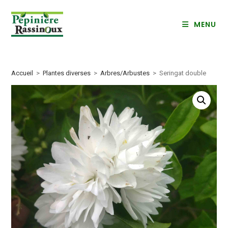
Skip
to
MENU
content
Accueil
>
Plantes diverses
>
Arbres/Arbustes
>
Seringat double