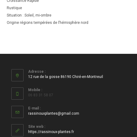
Croissance Rapide
Rustique
Situation : Soleil, mi-ombre
Origine régions tempérées de l’hémisphère nord
Adresse :
12 rue de la gosse 86190 Chiré-en-Montreuil
Mobile :
06 83 31 58 07
E-mail :
S’ouvre
rassinouxplantes@gmail.com
dans
votre
Site web :
application
https://rassinoux-plantes.fr