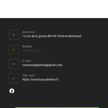
Adresse :
12 rue de la gosse 86190 Chiré-en-Montreuil
Mobile :
06 83 31 58 07
E-mail :
S’ouvre
rassinouxplantes@gmail.com
dans
votre
Site web :
application
https://rassinoux-plantes.fr
Facebook