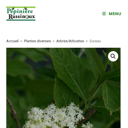
Skip
to
MENU
content
Accueil
>
Plantes diverses
>
Arbres/Arbustes
>
Sureau