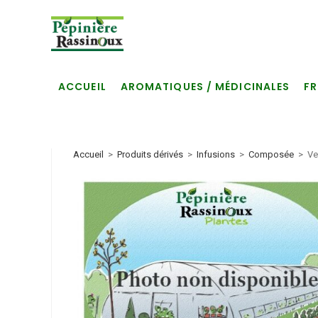
Skip
to
content
ACCUEIL
AROMATIQUES / MÉDICINALES
FR
Accueil
>
Produits dérivés
>
Infusions
>
Composée
>
Ve