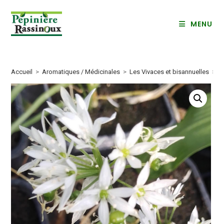
Skip
to
MENU
content
Accueil
>
Aromatiques / Médicinales
>
Les Vivaces et bisannuelles
>
A