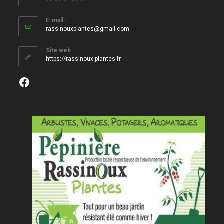
E-mail :
S’ouvre
rassinouxplantes@gmail.com
dans
votre
Site web :
application
https://rassinoux-plantes.fr
Facebook