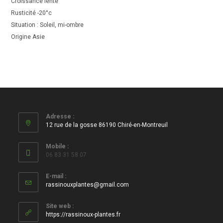
Croissance lente
Rusticité -20°c
Situation : Soleil, mi-ombre
Origine Asie
Adresse :
12 rue de la gosse 86190 Chiré-en-Montreuil
Mobile :
06 83 31 58 07
E-mail :
S’ouvre
rassinouxplantes@gmail.com
dans
votre
Site web :
application
https://rassinoux-plantes.fr