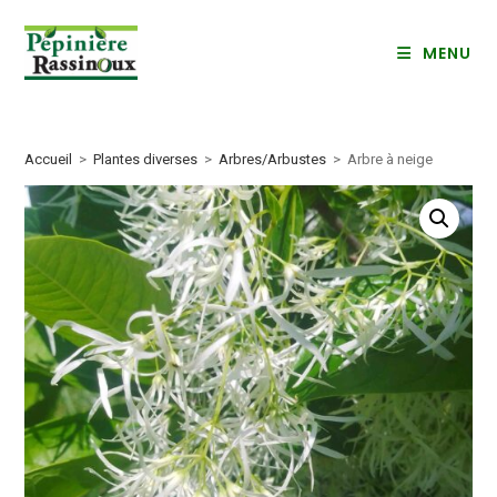
Skip
to
MENU
content
Accueil
>
Plantes diverses
>
Arbres/Arbustes
>
Arbre à neige