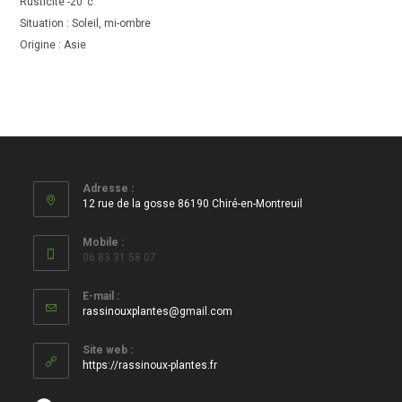
Rusticité -20°c
Situation : Soleil, mi-ombre
Origine : Asie
Adresse :
12 rue de la gosse 86190 Chiré-en-Montreuil
Mobile :
06 83 31 58 07
E-mail :
S’ouvre
rassinouxplantes@gmail.com
dans
votre
Site web :
application
https://rassinoux-plantes.fr