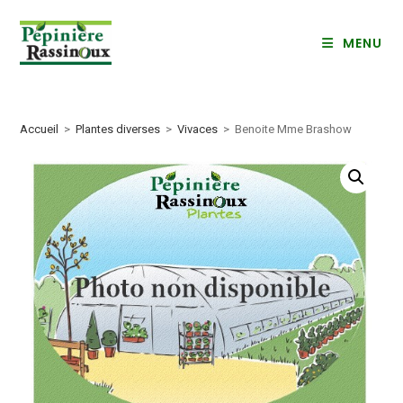
Skip
to
MENU
content
Accueil
>
Plantes diverses
>
Vivaces
>
Benoite Mme Brashow