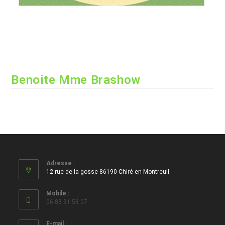
Benoite Mme Brashow
Adresse :
12 rue de la gosse 86190 Chiré-en-Montreuil
Mobile :
06 83 31 58 07
E-mail :