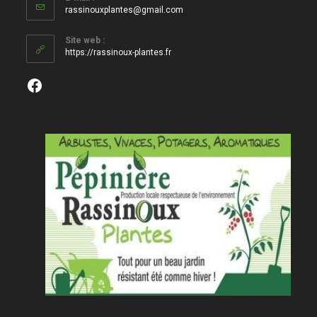
S’ouvre
rassinouxplantes@gmail.com
dans
votre
Site web :
application
https://rassinoux-plantes.fr
Facebook