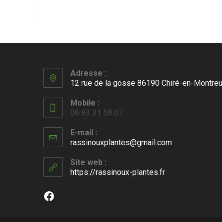
Adresse :
12 rue de la gosse 86190 Chiré-en-Montreu
Mobile :
06 83 31 58 07
E-mail :
rassinouxplantes@gmail.com
S’ouvre
dans
votre
Site web :
application
https://rassinoux-plantes.fr
Facebook