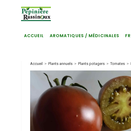
Skip
to
content
ACCUEIL
AROMATIQUES / MÉDICINALES
FR
Accueil
>
Plants annuels
>
Plants potagers
>
Tomates
>