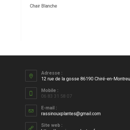
Chair Blanche
Adresse :
12 rue de la gosse 86190 Chiré-en-Montreu
Mobile :
06 83 31 58 07
E-mail :
rassinouxplantes@gmail.com
S’ouvre
dans
votre
Site web :
application