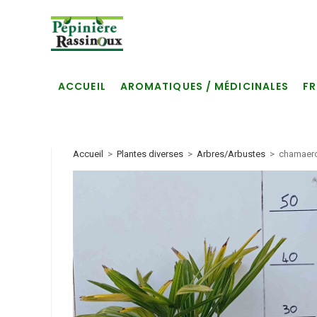
Skip
to
content
ACCUEIL
AROMATIQUES / MÉDICINALES
FR
Accueil
>
Plantes diverses
>
Arbres/Arbustes
>
chamaero