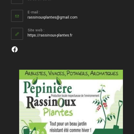
E-mail :
S’ouvre
rassinouxplantes@gmail.com
dans
votre
Site web :
application
https://rassinoux-plantes.fr
Facebook