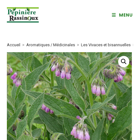
Skip
to
MENU
content
Accueil
>
Aromatiques / Médicinales
>
Les Vivaces et bisannuelles
>
C