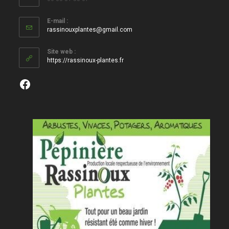
E-mail :
S’ouvre
rassinouxplantes@gmail.com
dans
votre
Site web :
application
https://rassinoux-plantes.fr
Facebook