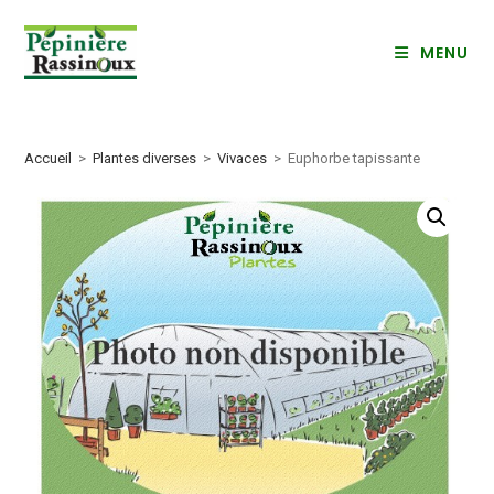
Skip
to
MENU
content
Accueil
>
Plantes diverses
>
Vivaces
>
Euphorbe tapissante