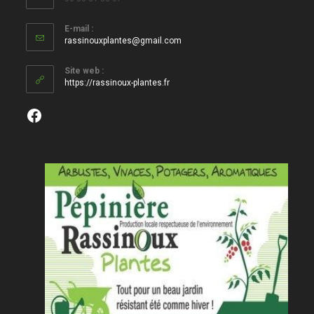
E-mail :
S’ouvre
rassinouxplantes@gmail.com
dans
votre
Site web :
application
https://rassinoux-plantes.fr
Facebook