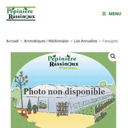
Skip
to
MENU
content
Accueil
>
Aromatiques / Médicinales
>
Les Annuelles
>
Fenugrec