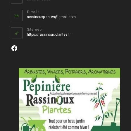
E-mail :
S’ouvre
rassinouxplantes@gmail.com
dans
votre
Site web :
application
https://rassinoux-plantes.fr
Facebook