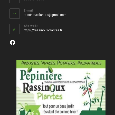
E-mail :
S’ouvre
rassinouxplantes@gmail.com
dans
votre
Site web :
application
https://rassinoux-plantes.fr
Facebook