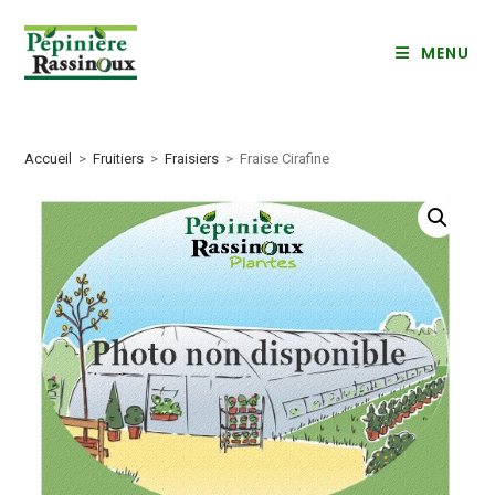
Skip
to
MENU
content
Accueil
>
Fruitiers
>
Fraisiers
>
Fraise Cirafine