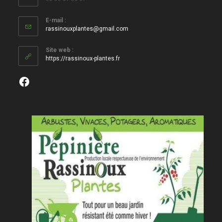
E-mail :
S’ouvre
rassinouxplantes@gmail.com
dans
votre
Site web :
application
https://rassinoux-plantes.fr
Facebook