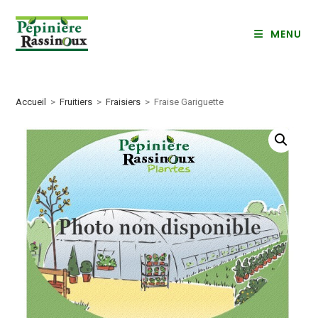
Skip
to
MENU
content
Accueil
>
Fruitiers
>
Fraisiers
>
Fraise Gariguette