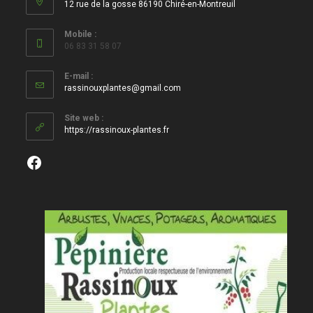
12 rue de la gosse 86190 Chiré-en-Montreuil
Mobile :
06 83 31 58 07
E-mail :
S’ouvre
rassinouxplantes@gmail.com
dans
votre
Site web :
application
https://rassinoux-plantes.fr
Facebook