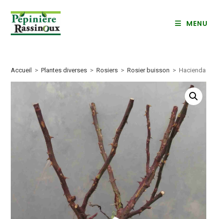
Skip
to
MENU
content
Accueil
>
Plantes diverses
>
Rosiers
>
Rosier buisson
>
Hacienda