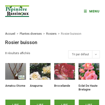
Skip
to
MENU
content
Accueil
>
Plantes diverses
>
Rosiers
>
Rosier buisson
Rosier buisson
8 résultats affichés
Tri par défaut
Amatsu Otome
Anapurna
Broceliande
Eclat De Haute
Bretagne