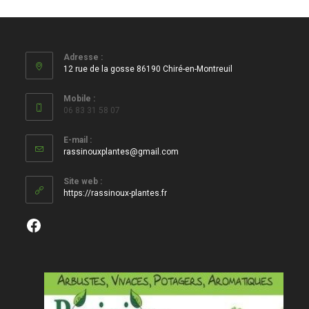
Adresse :
12 rue de la gosse 86190 Chiré-en-Montreuil
Mobile :
06 83 31 58 07
E-mail :
S’ouvre
rassinouxplantes@gmail.com
dans
votre
Site web :
application
https://rassinoux-plantes.fr
Facebook